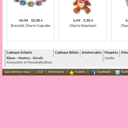
19,99
10,00
€
5,99
3,50
€
5
Bracelet Charm Cupcake
Charm Nounours
Char
Cadeaux Enfants
Cadeaux Bébés
Anniversaire
Poupées
Pelu
Bijoux - Montres - Réveils
Corolle
Accessoires et Personnalisations
Qui sommes-nous ?
|
CGV
|
Partenaires
|
Favoris
|
Facebook
|
Twitt