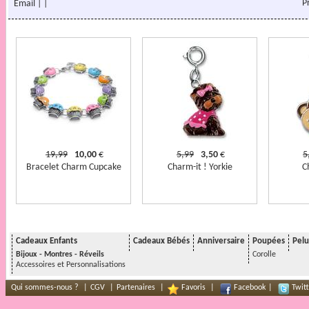
P
Email
|
|
19,99
10,00
€
5,99
3,50
€
5
Bracelet Charm Cupcake
Charm-it ! Yorkie
C
Cadeaux Enfants
Cadeaux Bébés
Anniversaire
Poupées
Pelu
Bijoux - Montres - Réveils
Corolle
Accessoires et Personnalisations
Qui sommes-nous ?
|
CGV
|
Partenaires
|
Favoris
|
Facebook
|
Twitt