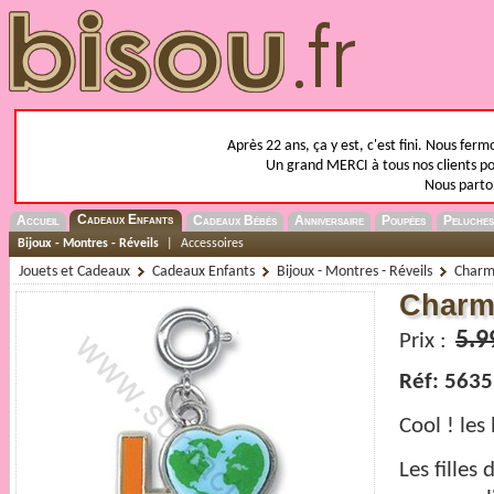
Après 22 ans, ça y est, c'est fini. Nous fer
Un grand MERCI à tous nos clients pou
Nous parto
Cadeaux Enfants
Accueil
Cadeaux Bébés
Anniversaire
Poupées
Peluches
Bijoux - Montres - Réveils
|
Accessoires
Jouets et Cadeaux
Cadeaux Enfants
Bijoux - Montres - Réveils
Charm-
Charm
5.9
Prix :
Réf: 5635
Cool ! les
Les filles