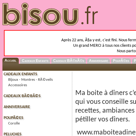
Après 22 ans, Ã§a y est, c'est fini. Nous fer
Un grand MERCI à tous nos clients pou
Nous parto
Accueil
Cadeaux Enfants
Cadeaux BÃ©bÃ©s
Anniversaire
PoupÃ©es
P
CADEAUX ENFANTS
Bijoux - Montres - RÃ©veils
Accessoires
Ma boite à dîners c’
CADEAUX BÃ©BÃ©S
qui vous conseille su
ANNIVERSAIRE
recettes, ambiances 
POUPÃ©ES
pétiller vos dîners.
Corolle
www.maboiteadine
PELUCHES