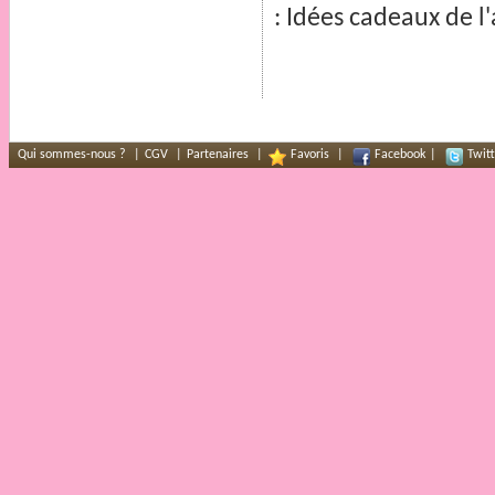
:
Idées cadeaux
de l
Qui sommes-nous ?
|
CGV
|
Partenaires
|
Favoris
|
Facebook
|
Twitt