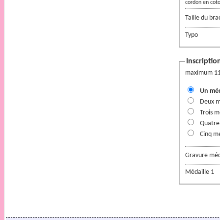
cordon en coto
Taille du bra
Typo
Inscriptio
maximum 11 
Un méd
Deux m
Trois m
Quatre
Cinq mé
Gravure méda
Médaille 1