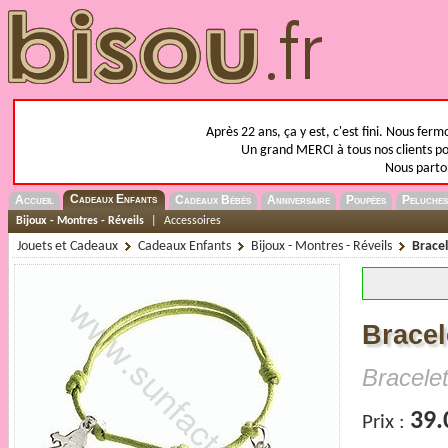
Après 22 ans, ça y est, c'est fini. Nous fer
Un grand MERCI à tous nos clients pou
Nous parto
Cadeaux Enfants
Accueil
Cadeaux Bébés
Anniversaire
Poupées
Peluches
Bijoux - Montres - Réveils
|
Accessoires
Jouets et Cadeaux
Cadeaux Enfants
Bijoux - Montres - Réveils
Brace
Bracel
Bracele
39.
Prix :