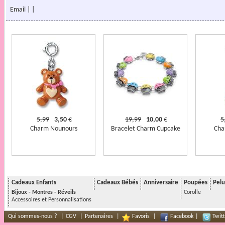
Email
|
|
5,99
3,50
€
19,99
10,00
€
5
Charm Nounours
Bracelet Charm Cupcake
Char
Cadeaux Enfants
Cadeaux Bébés
Anniversaire
Poupées
Pelu
Bijoux - Montres - Réveils
Corolle
Accessoires et Personnalisations
Qui sommes-nous ?
|
CGV
|
Partenaires
|
Favoris
|
Facebook
|
Twitt