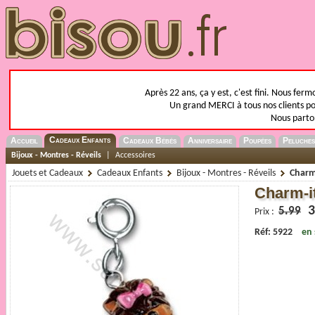
Après 22 ans, ça y est, c'est fini. Nous fer
Un grand MERCI à tous nos clients pou
Nous parto
Cadeaux Enfants
Accueil
Cadeaux Bébés
Anniversaire
Poupées
Peluches
Bijoux - Montres - Réveils
|
Accessoires
Jouets et Cadeaux
Cadeaux Enfants
Bijoux - Montres - Réveils
Charm-
Charm-it
3
5.99
Prix :
Réf: 5922
en 