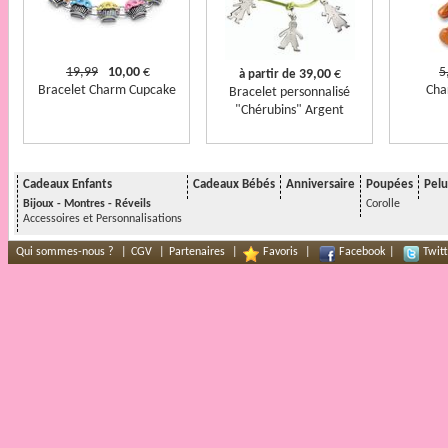
19,99
10,00
€
5
39,00
€
à partir de
Bracelet Charm Cupcake
Cha
Bracelet personnalisé
"Chérubins" Argent
Cadeaux Enfants
Cadeaux Bébés
Anniversaire
Poupées
Pelu
Bijoux - Montres - Réveils
Corolle
Accessoires et Personnalisations
Qui sommes-nous ?
|
CGV
|
Partenaires
|
Favoris
|
Facebook
|
Twitt